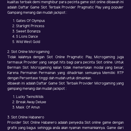
kualitas terbaik demi menghibur para pecinta game slot online.dibawah ini
adalah Daftar Game Slot Terbaik Provider Pragmatic Play yang populer
Gampang menang dan mudah jackpot :
Gates Of Olympus
Starlight Princess
Sweet Bonanza
5 Lions Dance
Wild West Gold
2. Slot Online Microgaming
Tidak kalahnya dengan Slot Online Pragmatic Play, Microgaming juga
termasuk Provider yang sangat hits bagi para pecinta Slot online. Untuk
Bermain Slot Microgaming kalian tidak memerlukan modal yang besar,
Karena Permainan Permainan yang dihadirkan semuanya Memiliki RTP
dengan Persentase tinggi dah mudah untuk dimainkan.
dibawah ini adalah Daftar Game Slot Terbaik Provider Microgaming yang
gampang menang dan mudah jackpot :
Lucky TwinsWilds
Break Away Deluxe
Mask Of Amun
3. Slot Online Habanero
Provider Slot Online Habanero adalah penyedia Slot online game dengan
grafik yang bagus sehingga anda akan nyaman memainkannya. Game dari