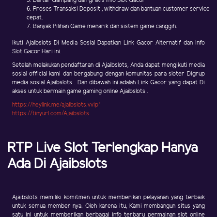
5. Daftar Gampang dan gratis Info Slot Gacor
6. Proses Transaksi Deposit , withdraw dan bantuan customer service
cepat.
7. Banyak Pilihan Game menarik dan sistem game canggih.
Ikuti Ajaibslots Di Media Sosial Dapatkan Link Gacor Alternatif dan Info
Slot Gacor Hari ini.
Setelah melakukan pendaftaran di Ajaibslots, Anda dapat mengikuti media
sosial official kami dan bergabung dengan komunitas para sloter Digrup
media sosial Ajaibslots . Dan dibawah ini adalah Link Gacor yang dapat Di
akses untuk bermain game gaming online Ajaibslots .
https://heylink.me/ajaibslots.vvip"
https://tinyurl.com/Ajaibslots
RTP Live Slot Terlengkap Hanya
Ada Di Ajaibslots
Ajaibslots memiliki komitmen untuk memberikan pelayanan yang terbaik
untuk semua member nya. Oleh karena itu, Kami membangun situs yang
satu ini untuk memberikan berbagai info terbaru permainan slot online