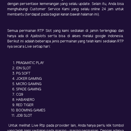
dengan persentase kemenangan yang selalu update. Selain itu, Anda bisa
menghubungi Customer Service Kami yang selalu online 24 jam untuk
membantu (terdapat pada bagian kanan bawah halaman ini).
Semua permainan RTP Slot yang kami sediakan di jamin terlengkap dan
hanya ada di Ajaibslots serta bisa di akses melalui google indonesia.
Berikut ini adalah beberapa jenis permainan yang telah kami sediakan RTP
nya secara Live setiap hari:
PRAGMATIC PLAY
IDN SLOT
PG SOFT
JOKER GAMING
MICRO GAMING
SPADE GAMING
CQ9
HABANERO
RED TIGER
BOOMING GAMES
JDB SLOT
Untuk melihat Live Rtp pada provider lain, Anda hanya perlu klik tombol
yang telah kami sediakan pada masing - masing permainan. Dengan adanya