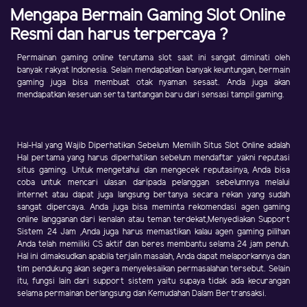
Mengapa Bermain Gaming Slot Online
Resmi dan harus terpercaya ?
Permainan gaming online terutama slot saat ini sangat diminati oleh
banyak rakyat Indonesia. Selain mendapatkan banyak keuntungan, bermain
gaming juga bisa membuat otak nyaman sesaat. Anda juga akan
mendapatkan keseruan serta tantangan baru dari sensasi tampil gaming.
Hal-Hal yang Wajib Diperhatikan Sebelum Memilih Situs Slot Online adalah
Hal pertama yang harus diperhatikan sebelum mendaftar yakni reputasi
situs gaming. Untuk mengetahui dan mengecek reputasinya, Anda bisa
coba untuk mencari ulasan daripada pelanggan sebelumnya melalui
internet atau dapat juga langsung bertanya secara rekan yang sudah
sangat dipercaya. Anda juga bisa meminta rekomendasi agen gaming
online langganan dari kenalan atau teman terdekat,Menyediakan Support
Sistem 24 Jam ,Anda juga harus memastikan kalau agen gaming pilihan
Anda telah memiliki CS aktif dan beres membantu selama 24 jam penuh.
Hal ini dimaksudkan apabila terjalin masalah, Anda dapat melaporkannya dan
tim pendukung akan segera menyelesaikan permasalahan tersebut. Selain
itu, fungsi lain dari support sistem yaitu supaya tidak ada kecurangan
selama permainan berlangsung dan Kemudahan Dalam Bertransaksi.