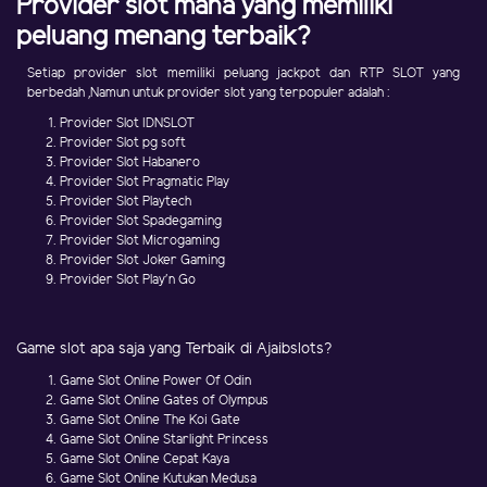
Provider slot mana yang memiliki
peluang menang terbaik?
Setiap provider slot memiliki peluang jackpot dan RTP SLOT yang
berbedah ,Namun untuk provider slot yang terpopuler adalah :
Provider Slot IDNSLOT
Provider Slot pg soft
Provider Slot Habanero
Provider Slot Pragmatic Play
Provider Slot Playtech
Provider Slot Spadegaming
Provider Slot Microgaming
Provider Slot Joker Gaming
Provider Slot Play'n Go
Game slot apa saja yang Terbaik di Ajaibslots?
Game Slot Online Power Of Odin
Game Slot Online Gates of Olympus
Game Slot Online The Koi Gate
Game Slot Online Starlight Princess
Game Slot Online Cepat Kaya
Game Slot Online Kutukan Medusa