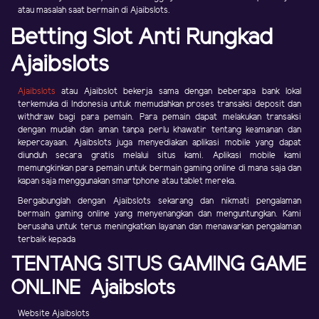
atau masalah saat bermain di Ajaibslots.
Betting Slot Anti Rungkad
Ajaibslots
Ajaibslots
atau Ajaibslot bekerja sama dengan beberapa bank lokal
terkemuka di Indonesia untuk memudahkan proses transaksi deposit dan
withdraw bagi para pemain. Para pemain dapat melakukan transaksi
dengan mudah dan aman tanpa perlu khawatir tentang keamanan dan
kepercayaan. Ajaibslots juga menyediakan aplikasi mobile yang dapat
diunduh secara gratis melalui situs kami. Aplikasi mobile kami
memungkinkan para pemain untuk bermain gaming online di mana saja dan
kapan saja menggunakan smartphone atau tablet mereka.
Bergabunglah dengan Ajaibslots sekarang dan nikmati pengalaman
bermain gaming online yang menyenangkan dan menguntungkan. Kami
berusaha untuk terus meningkatkan layanan dan menawarkan pengalaman
terbaik kepada
TENTANG SITUS GAMING GAME
ONLINE Ajaibslots
Website Ajaibslots