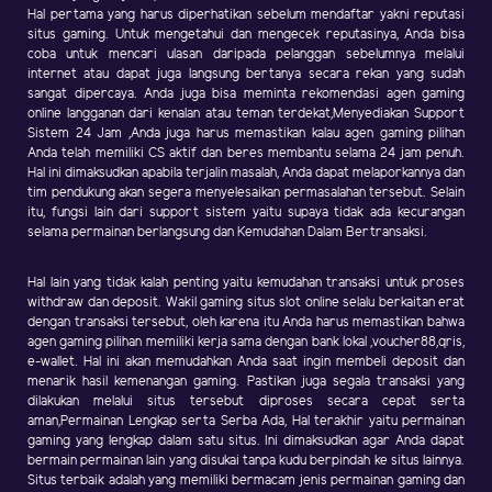
Hal pertama yang harus diperhatikan sebelum mendaftar yakni reputasi
situs gaming. Untuk mengetahui dan mengecek reputasinya, Anda bisa
coba untuk mencari ulasan daripada pelanggan sebelumnya melalui
internet atau dapat juga langsung bertanya secara rekan yang sudah
sangat dipercaya. Anda juga bisa meminta rekomendasi agen gaming
online langganan dari kenalan atau teman terdekat,Menyediakan Support
Sistem 24 Jam ,Anda juga harus memastikan kalau agen gaming pilihan
Anda telah memiliki CS aktif dan beres membantu selama 24 jam penuh.
Hal ini dimaksudkan apabila terjalin masalah, Anda dapat melaporkannya dan
tim pendukung akan segera menyelesaikan permasalahan tersebut. Selain
itu, fungsi lain dari support sistem yaitu supaya tidak ada kecurangan
selama permainan berlangsung dan Kemudahan Dalam Bertransaksi.
Hal lain yang tidak kalah penting yaitu kemudahan transaksi untuk proses
withdraw dan deposit. Wakil gaming situs slot online selalu berkaitan erat
dengan transaksi tersebut, oleh karena itu Anda harus memastikan bahwa
agen gaming pilihan memiliki kerja sama dengan bank lokal ,voucher88,qris,
e-wallet. Hal ini akan memudahkan Anda saat ingin membeli deposit dan
menarik hasil kemenangan gaming. Pastikan juga segala transaksi yang
dilakukan melalui situs tersebut diproses secara cepat serta
aman,Permainan Lengkap serta Serba Ada, Hal terakhir yaitu permainan
gaming yang lengkap dalam satu situs. Ini dimaksudkan agar Anda dapat
bermain permainan lain yang disukai tanpa kudu berpindah ke situs lainnya.
Situs terbaik adalah yang memiliki bermacam jenis permainan gaming dan