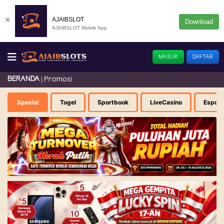
×
AJAIBSLOT
Download
AJAIBSLOT Mobile App
MASUK
DAFTAR
BERANDA
Promosi
Special
Togel
Sportbook
LiveCasino
Esport