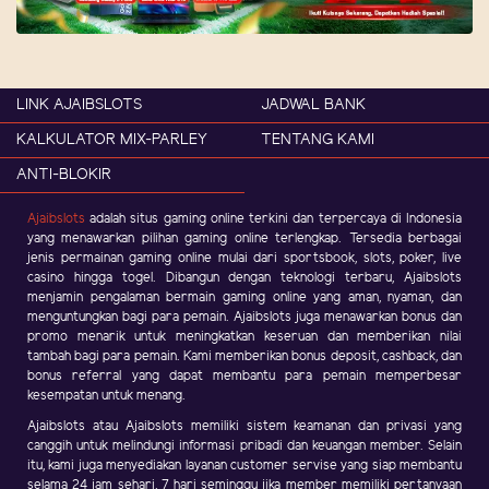
LINK AJAIBSLOTS
JADWAL BANK
KALKULATOR MIX-PARLEY
TENTANG KAMI
ANTI-BLOKIR
Ajaibslots
adalah situs gaming online terkini dan terpercaya di Indonesia
yang menawarkan pilihan gaming online terlengkap. Tersedia berbagai
jenis permainan gaming online mulai dari sportsbook, slots, poker, live
casino hingga togel. Dibangun dengan teknologi terbaru, Ajaibslots
menjamin pengalaman bermain gaming online yang aman, nyaman, dan
menguntungkan bagi para pemain. Ajaibslots juga menawarkan bonus dan
promo menarik untuk meningkatkan keseruan dan memberikan nilai
tambah bagi para pemain. Kami memberikan bonus deposit, cashback, dan
bonus referral yang dapat membantu para pemain memperbesar
kesempatan untuk menang.
Ajaibslots atau Ajaibslots memiliki sistem keamanan dan privasi yang
canggih untuk melindungi informasi pribadi dan keuangan member. Selain
itu, kami juga menyediakan layanan customer servise yang siap membantu
selama 24 jam sehari, 7 hari seminggu jika member memiliki pertanyaan