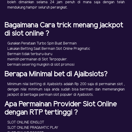
boleh dimainkan selama 24 jam penuh di mana saja dengan telah
mendukung hampir seluruh perangkat.
Bagaimana Cara trick menang jackpot
di slot online ?
Gunakan Penataan Turbo Spin Buat Bermain
Lakukan Betting Saat Bermain Slot Online Pragmatic
Bermain tidak terburu-buru
memilih permainan di Slot Terpopuler.
bermain sesering mungkin di slot promosi
Berapa Minimal bet di Ajaibslots?
Minimum nilai betting di Ajaibslots adalah Rp 200 saja di permainan slot ,
dengan nilai minimum saja anda sudah bisa bermain dan memenangkan
jackpot di berbagai permain slot populer di Ajaibslots.
Apa Permainan Provider Slot Online
dengan RTP tertinggi ?
SLOT ONLINE IDNSLOT
SLOT ONLINE PRAGMATIC PLAY