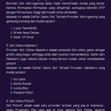
Bermain Slot Microgaming kalian tidak memerlukan modal yang besar,
Karena Permainan Permainan yang dihadirkan semuanya Memiliki RTP
dengan Persentase tinggi dah mudah untuk dimainkan.
dibawah ini adalah Daftar Game Slot Terbaik Provider Microgaming yang
gampang menang dan mudah jackpot :
Lucky TwinsWilds
Break Away Deluxe
Mask Of Amun
3. Slot Online Habanero
Provider Slot Online Habanero adalah penyedia Slot online game dengan
grafik yang bagus sehingga anda akan nyaman memainkannya. Game dari
Habanero juga dikenal banyak orang karena mudah untuk mendapatkan
jackpot
dibawah ini adalah Daftar Game Slot Terbaik Provider Habanero yang
mudah jackpot :
Koi Gate
Bomb Runner
Loony Blox
Pumpkin Patch
4. Slot Online PGSoft
Slot PGSoft adalah salah satu provider terbaik yang ada di Indonesia ,
selain Pragmatic Play yang ada di situs gaming Slot Online Jackpot