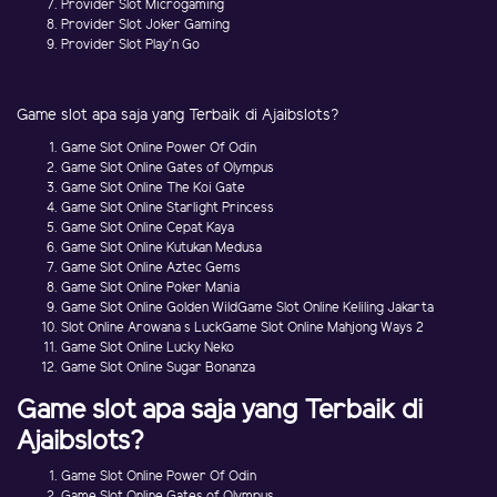
Provider Slot Microgaming
Provider Slot Joker Gaming
Provider Slot Play'n Go
Game slot apa saja yang Terbaik di Ajaibslots?
Game Slot Online Power Of Odin
Game Slot Online Gates of Olympus
Game Slot Online The Koi Gate
Game Slot Online Starlight Princess
Game Slot Online Cepat Kaya
Game Slot Online Kutukan Medusa
Game Slot Online Aztec Gems
Game Slot Online Poker Mania
Game Slot Online Golden WildGame Slot Online Keliling Jakarta
Slot Online Arowana s LuckGame Slot Online Mahjong Ways 2
Game Slot Online Lucky Neko
Game Slot Online Sugar Bonanza
Game slot apa saja yang Terbaik di
Ajaibslots?
Game Slot Online Power Of Odin
Game Slot Online Gates of Olympus