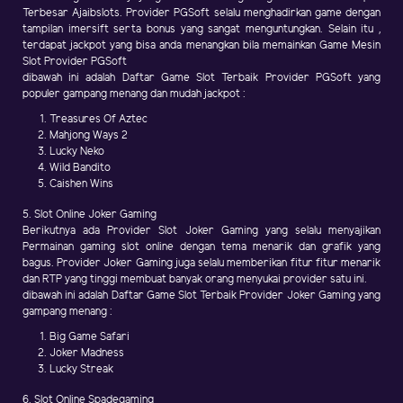
Terbesar Ajaibslots. Provider PGSoft selalu menghadirkan game dengan
tampilan imersift serta bonus yang sangat menguntungkan. Selain itu ,
terdapat jackpot yang bisa anda menangkan bila memainkan Game Mesin
Slot Provider PGSoft
dibawah ini adalah Daftar Game Slot Terbaik Provider PGSoft yang
populer gampang menang dan mudah jackpot :
Treasures Of Aztec
Mahjong Ways 2
Lucky Neko
Wild Bandito
Caishen Wins
5. Slot Online Joker Gaming
Berikutnya ada Provider Slot Joker Gaming yang selalu menyajikan
Permainan gaming slot online dengan tema menarik dan grafik yang
bagus. Provider Joker Gaming juga selalu memberikan fitur fitur menarik
dan RTP yang tinggi membuat banyak orang menyukai provider satu ini.
dibawah ini adalah Daftar Game Slot Terbaik Provider Joker Gaming yang
gampang menang :
Big Game Safari
Joker Madness
Lucky Streak
6. Slot Online Spadegaming