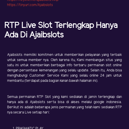
https://tinyurl.com/Ajaibslots
RTP Live Slot Terlengkap Hanya
Ada Di Ajaibslots
Ajaibslots memiliki komitmen untuk memberikan pelayanan yang terbaik
untuk semua member nya. Oleh karena itu, Kami membangun situs yang
satu ini untuk memberikan berbagai info terbaru permainan slot online
dengan persentase kemenangan yang selalu update. Selain itu, Anda bisa
menghubungi Customer Service Kami yang selalu online 24 jam untuk
membantu (terdapat pada bagian kanan bawah halaman ini).
Semua permainan RTP Slot yang kami sediakan di jamin terlengkap dan
hanya ada di Ajaibslots serta bisa di akses melalui google indonesia.
Berikut ini adalah beberapa jenis permainan yang telah kami sediakan RTP
nya secara Live setiap hari:
PRAGMATIC PLAY