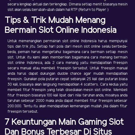
secara lengkap aktual dan terlengkap. Dimana setiap menit biasanya mesin
slot akan selalu berubah-ubah dalam hal RTP (Return to Player )
Tips & Trik Mudah Menang
Bermain Slot Online Indonesia
Untuk memenangkan permainan slot online Indonesia harus mempunyai
tips dan trik jitu. Setiap hari pola dari mesin slot online selalu berbeda-
beda, pemain harus mengetahui bagaimana cara bermain setiap mesin
slot. Untuk itu kami akan memberikan bagaimana cara menang bermain
slot online Indonesia, ada 2 cara menang yaitu mendapatkan freespin
secara manual atau membeli freespin tersebut. Untuk freespin manual
anda harus dapat dukungan duoble chance agar mudah mendapatkan
freepsin. Gunakan pola putaran cepat sebanyak 25 kali dan putaran biasa
30 kali, biasanya akan langsung mendapatkan 4 scatters. Cara kedua yaitu
membeli fitur freespin yang telah disediakan mesin slot online. Membeli
fitur freespin biasanya 100 kali lipat dari nilai taruhan anda, misalnya anda
taruhan sebesar 2000 maka anda dapat membeli fitur freespin sebesar
200.000. Tentu itu akan mendapatkan kemenangan mudah jika dalam fitur
freespin tersebut.
7 Keuntungan Main Gaming Slot
Dan Bonus Terbesar Di Situs