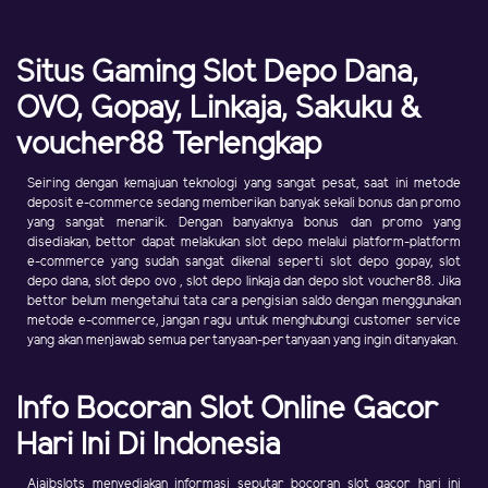
Situs Gaming Slot Depo Dana,
OVO, Gopay, Linkaja, Sakuku &
voucher88 Terlengkap
Seiring dengan kemajuan teknologi yang sangat pesat, saat ini metode
deposit e-commerce sedang memberikan banyak sekali bonus dan promo
yang sangat menarik. Dengan banyaknya bonus dan promo yang
disediakan, bettor dapat melakukan slot depo melalui platform-platform
e-commerce yang sudah sangat dikenal seperti slot depo gopay, slot
depo dana, slot depo ovo , slot depo linkaja dan depo slot voucher88. Jika
bettor belum mengetahui tata cara pengisian saldo dengan menggunakan
metode e-commerce, jangan ragu untuk menghubungi customer service
yang akan menjawab semua pertanyaan-pertanyaan yang ingin ditanyakan.
Info Bocoran Slot Online Gacor
Hari Ini Di Indonesia
Ajaibslots menyediakan informasi seputar bocoran slot gacor hari ini