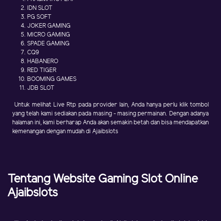
IDN SLOT
PG SOFT
JOKER GAMING
MICRO GAMING
SPADE GAMING
CQ9
HABANERO
RED TIGER
BOOMING GAMES
JDB SLOT
Untuk melihat Live Rtp pada provider lain, Anda hanya perlu klik tombol
yang telah kami sediakan pada masing - masing permainan. Dengan adanya
halaman ini, kami berharap Anda akan semakin betah dan bisa mendapatkan
kemenangan dengan mudah di Ajaibslots
Tentang Website Gaming Slot Online
Ajaibslots