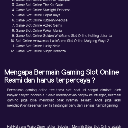
Game Slot Online The Koi Gate
Game Slot Online Starlight Princess
Game Slot Online Cepat Kaya
Game Slot Online Kutukan Medusa
Game Slot Online Aztec Gems
Game Slot Online Poker Mania
Game Slot Online Golden WildGame Slot Online Keliling Jakarta
Slot Online Arowana s LuckGame Slot Online Mahjong Ways 2
Game Slot Online Lucky Neko
Game Slot Online Sugar Bonanza
Mengapa Bermain Gaming Slot Online
Resmi dan harus terpercaya ?
Permainan gaming online terutama slot saat ini sangat diminati oleh
banyak rakyat Indonesia. Selain mendapatkan banyak keuntungan, bermain
gaming juga bisa membuat otak nyaman sesaat. Anda juga akan
mendapatkan keseruan serta tantangan baru dari sensasi tampil gaming.
Hal-Hal yang Wajib Diperhatikan Sebelum Memilih Situs Slot Online adalah